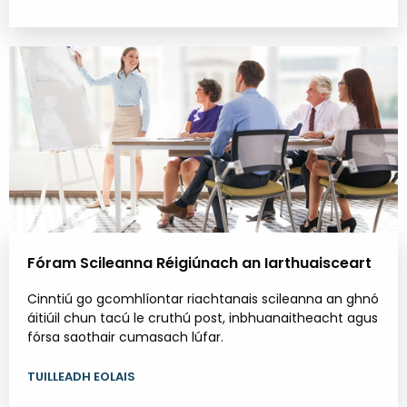
Fóram Scileanna Réigiúnach an Iarthuaisceart
Cinntiú go gcomhlíontar riachtanais scileanna an ghnó
áitiúil chun tacú le cruthú post, inbhuanaitheacht agus
fórsa saothair cumasach lúfar.
TUILLEADH EOLAIS