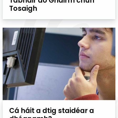
Tabhair do Ghairm chun
Tosaigh
Cá háit a dtig staidéar a