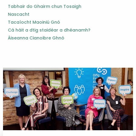
Tabhair do Ghairm chun Tosaigh
Nascacht
Tacaíocht Maoiniú Gnó
Cá háit a dtig staidéar a dhéanamh?
Áiseanna Cianoibre Ghnó