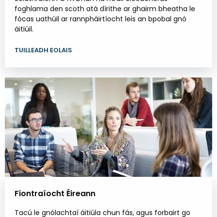
foghlama den scoth atá dírithe ar ghairm bheatha le
fócas uathúil ar rannpháirtíocht leis an bpobal gnó
áitiúil.
TUILLEADH EOLAIS
Fiontraíocht Éireann
Tacú le gnólachtaí áitiúla chun fás, agus forbairt go