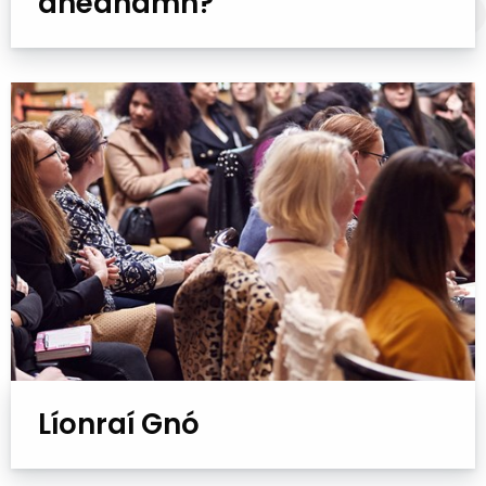
dhéanamh?
Líonraí Gnó