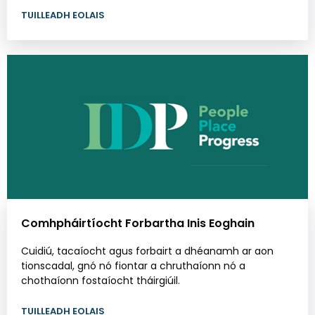
TUILLEADH EOLAIS
Comhpháirtíocht Forbartha Inis Eoghain
Cuidiú, tacaíocht agus forbairt a dhéanamh ar aon
tionscadal, gnó nó fiontar a chruthaíonn nó a
chothaíonn fostaíocht tháirgiúil.
TUILLEADH EOLAIS