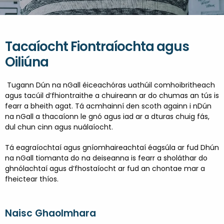
TABHAIR CUAIRT AR DHÚN NA NGALL
DOBHAIR
NGALL
ENGLISH
Tacaíocht Fiontraíochta agus
Oiliúna
Tugann Dún na nGall éiceachóras uathúil comhoibritheach
agus tacúil d’fhiontraithe a chuireann ar do chumas an tús is
fearr a bheith agat. Tá acmhainní den scoth againn i nDún
na nGall a thacaíonn le gnó agus iad ar a dturas chuig fás,
dul chun cinn agus nuálaíocht.
Tá eagraíochtaí agus gníomhaireachtaí éagsúla ar fud Dhún
na nGall tiomanta do na deiseanna is fearr a sholáthar do
ghnólachtaí agus d’fhostaíocht ar fud an chontae mar a
fheictear thíos.
Naisc Ghaolmhara