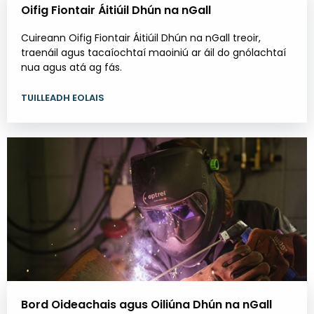
Oifig Fiontair Áitiúil Dhún na nGall
Cuireann Oifig Fiontair Áitiúil Dhún na nGall treoir,
traenáil agus tacaíochtaí maoiniú ar áil do gnólachtaí
nua agus atá ag fás.
TUILLEADH EOLAIS
Bord Oideachais agus Oiliúna Dhún na nGall