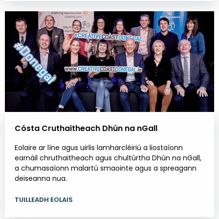
Cósta Cruthaitheach Dhún na nGall
Eolaire ar líne agus uirlis lamharcléiriú a liostaíonn
earnáil chruthaitheach agus chultúrtha Dhún na nGall,
a chumasaíonn malartú smaointe agus a spreagann
deiseanna nua.
TUILLEADH EOLAIS