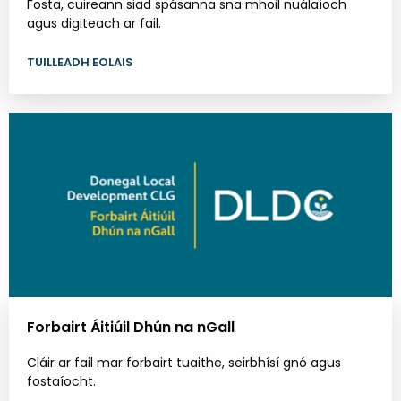
Fosta, cuireann siad spásanna sna mhoil nuálaíoch
agus digiteach ar fail.
TUILLEADH EOLAIS
Forbairt Áitiúil Dhún na nGall
Cláir ar fail mar forbairt tuaithe, seirbhísí gnó agus
fostaíocht.