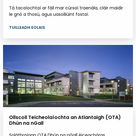
Tá tacaíochtaí ar fáil mar cúrsaí traenála, cláir maidir
le gnó a thosú, agus uasoiliúint fostaí.
TUILLEADH EOLAIS
Ollscoil Teicheolaíochta an Atlantaigh (OTA)
Dhún na nGall
Soláthraíonn OTA Dhún na nGall éiceachóras