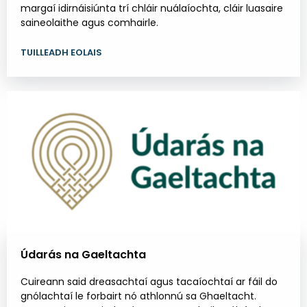
margaí idirnáisiúnta trí chláir nuálaíochta, cláir luasaire
saineolaithe agus comhairle.
TUILLEADH EOLAIS
Údarás na Gaeltachta
Cuireann said dreasachtaí agus tacaíochtaí ar fáil do
gnólachtaí le forbairt nó athlonnú sa Ghaeltacht.