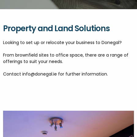
TABHAIR CUAIRT AR DHÚN NA NGALL
DOBHAIR
NGALL
Property and Land Solutions
Looking to set up or relocate your business to Donegal?
From brownfield sites to office space, there are a range of
offerings to suit your needs.
Contact info@donegal.ie for further information.