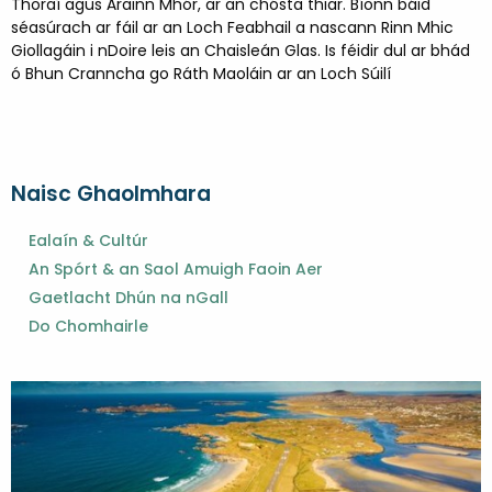
Thoraí agus Árainn Mhór, ar an chósta thiar. Bíonn báid
séasúrach ar fáil ar an Loch Feabhail a nascann Rinn Mhic
Giollagáin i nDoire leis an Chaisleán Glas. Is féidir dul ar bhád
ó Bhun Cranncha go Ráth Maoláin ar an Loch Súilí
Naisc Ghaolmhara
Ealaín & Cultúr
An Spórt & an Saol Amuigh Faoin Aer
Gaetlacht Dhún na nGall
Do Chomhairle