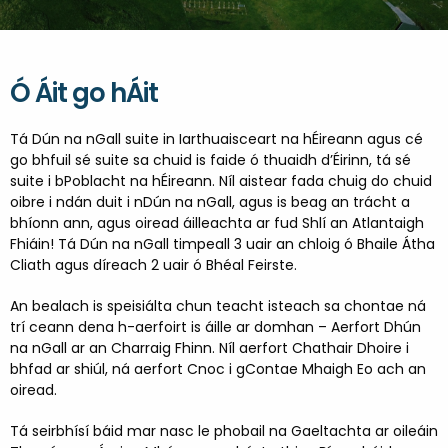
TABHAIR CUAIRT AR DHÚN NA NGALL
DOBHAIR
NGALL
Ó Áit go hÁit
Tá Dún na nGall suite in Iarthuaisceart na hÉireann agus cé
go bhfuil sé suite sa chuid is faide ó thuaidh d’Éirinn, tá sé
suite i bPoblacht na hÉireann. Níl aistear fada chuig do chuid
oibre i ndán duit i nDún na nGall, agus is beag an trácht a
bhíonn ann, agus oiread áilleachta ar fud Shlí an Atlantaigh
Fhiáin! Tá Dún na nGall timpeall 3 uair an chloig ó Bhaile Átha
Cliath agus díreach 2 uair ó Bhéal Feirste.
An bealach is speisiálta chun teacht isteach sa chontae ná
trí ceann dena h-aerfoirt is áille ar domhan – Aerfort Dhún
na nGall ar an Charraig Fhinn. Níl aerfort Chathair Dhoire i
bhfad ar shiúl, ná aerfort Cnoc i gContae Mhaigh Eo ach an
oiread.
Tá seirbhísí báid mar nasc le phobail na Gaeltachta ar oileáin